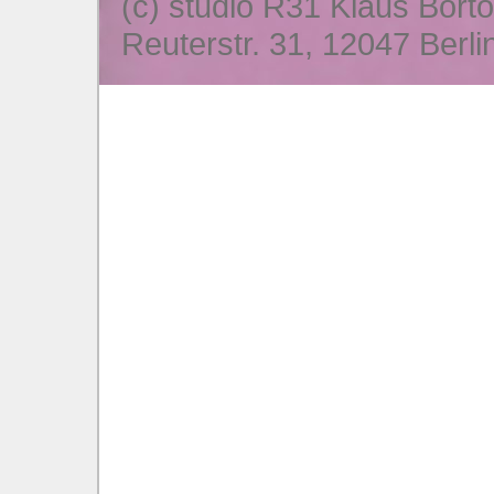
(c) studio R31 Klaus Bort
Reuterstr. 31, 12047 Berli