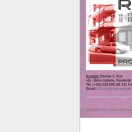
Kontakt:
Denise S. Puri
‹dz.› Büro-Galerie, Reuterstr
Tel. (+49) 030 695 98 231 F
Email:
R31@suchtkunst.de
(c) studio R31 Klaus Bortolu