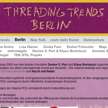
Berlin
Trends
New York
noch mehr Kunst
Datenschutz
ne Anton
Lisa Diener
Giulia Fani
Esther Fritzsche
Maja
an
mehrmagda
Denise S. Puri & Klaus Bortoluzzi
Annette S
eigel
TEK‑STIL Projekt
nfang 2005 von den beiden Künstlern
Denise S. Puri
und
Klaus Bortoluzzi
organisi
igen vor allem internationale Kunst aus Neukölln . Die Galerie beteiligt sich re
8 Stunden Neukölln
und
Nacht und Nebel
.
n Künstlern geführte nicht gewinnorientierte Produzentengalerie. In den vergange
e R31 vowiegend durch öffentliche Zuwendungen finanziert.
ungen der Galerie R31 ermöglicht durch Unterstützung von
n
und Montagen
en und Künstler, die unbezahlt die Öffnung der Galerie für Kunstinteressierte ermög
Betriebskosten der Galerie beitragen