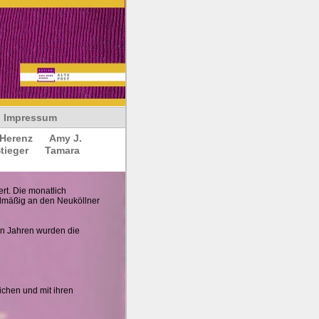
Impressum
 Herenz
Amy J.
tieger
Tamara
ert. Die monatlich
gelmäßig an den Neuköllner
nen Jahren wurden die
lichen und mit ihren