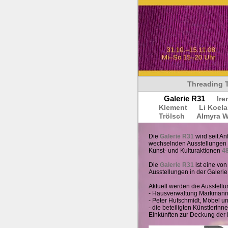
Threading 
Galerie R31
Ire
Klement
Li Koel
Trölsch
Almyra W
Die
Galerie R31
wird seit A
wechselnden Ausstellungen ze
Kunst- und Kulturaktionen
4
Die
Galerie R31
ist eine vo
Ausstellungen in der Galeri
Aktuell werden die Ausstell
- Hausverwaltung Markman
- Peter Hufschmidt, Möbel 
- die beteiligten Künstlerinn
Einkünften zur Deckung der 