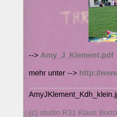
-->
Amy_J_Klement.pdf
mehr unter -->
http://ww
AmyJKlement_Kdh_klein.j
(c) studio R31 Klaus Bort