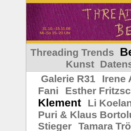
Be
Threading Trends
Kunst
Daten
Galerie R31
Irene
Fani
Esther Fritzs
Klement
Li Koela
Puri & Klaus Bortol
Stieger
Tamara Trö