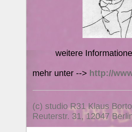
weitere Information
mehr unter -->
http://ww
(c) studio R31 Klaus Bort
Reuterstr. 31, 12047 Berli