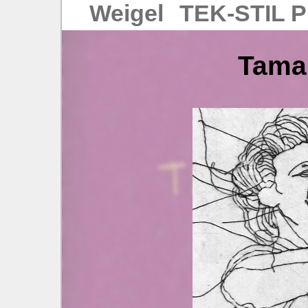
Weigel
TEK‑STIL P
Tama