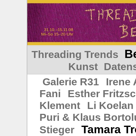
Be
Threading Trends
Kunst
Daten
Galerie R31
Irene
Fani
Esther Fritzs
Klement
Li Koelan
Puri & Klaus Bortol
Tamara Tr
Stieger