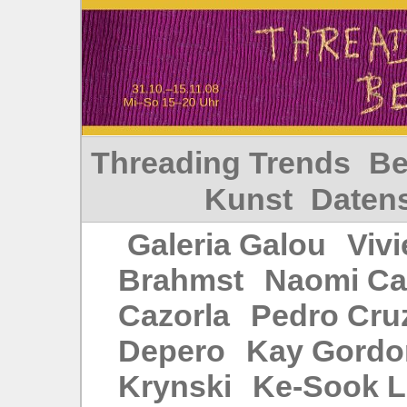
Threading Trends
Be
Kunst
Daten
Galeria Galou
Vivi
Brahmst
Naomi Ca
Cazorla
Pedro Cru
Depero
Kay Gordo
Krynski
Ke‑Sook L