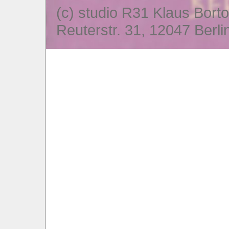
(c) studio R31 Klaus Bort
Reuterstr. 31, 12047 Berli