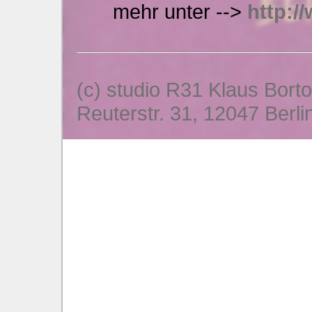
mehr unter -->
http:/
(c) studio R31 Klaus Bort
Reuterstr. 31, 12047 Berli