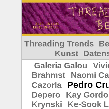
Threading Trends
Be
Kunst
Daten
Galeria Galou
Vivi
Brahmst
Naomi Ca
Pedro Cr
Cazorla
Depero
Kay Gordo
Krynski
Ke‑Sook L